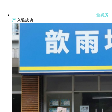
竺翼房
产
入驻成功