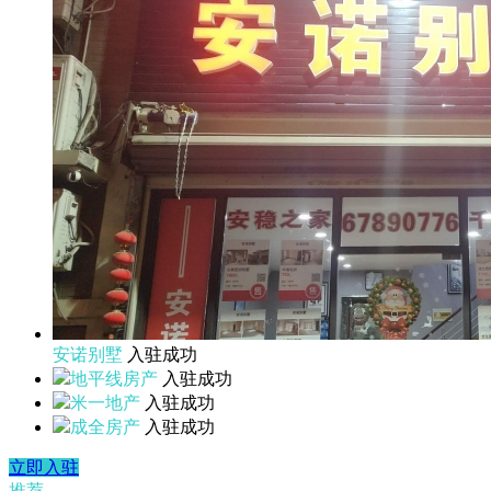
安诺别墅
入驻成功
地平线房产
入驻成功
米一地产
入驻成功
成全房产
入驻成功
立即入驻
推荐