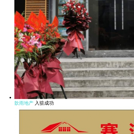
歆雨地产
入驻成功