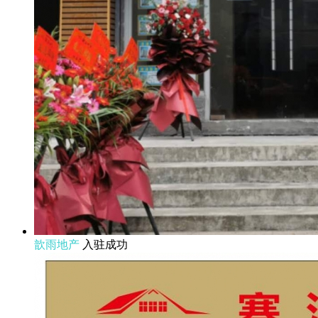
歆雨地产
入驻成功