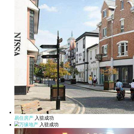
易住房产
入驻成功
万缘地产
入驻成功