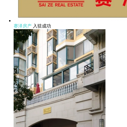
赛泽房产
入驻成功