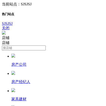
当前站点：SJSJSJ
热门站点
SJSJSJ
关闭
店铺
店铺
房产公司
房产经纪人
家具建材