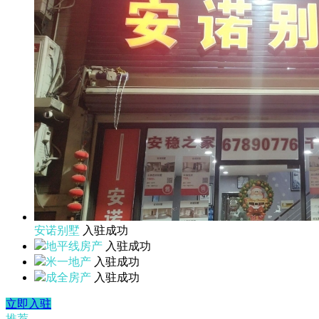
安诺别墅
入驻成功
地平线房产
入驻成功
米一地产
入驻成功
成全房产
入驻成功
立即入驻
推荐