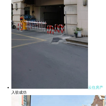
云住房产
入驻成功