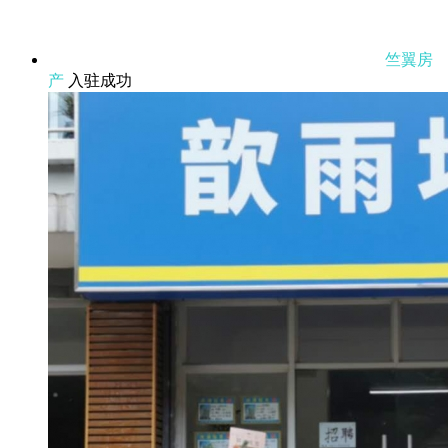
竺翼房
产
入驻成功